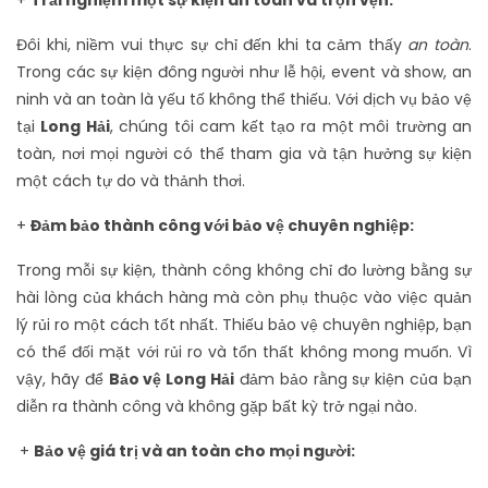
+
Trải nghiệm một sự kiện an toàn và trọn vẹn:
Đôi khi, niềm vui thực sự chỉ đến khi ta cảm thấy
an toàn
.
Trong các sự kiện đông người như lễ hội, event và show, an
ninh và an toàn là yếu tố không thể thiếu. Với dịch vụ bảo vệ
tại
Long Hải
, chúng tôi cam kết tạo ra một môi trường an
toàn, nơi mọi người có thể tham gia và tận hưởng sự kiện
một cách tự do và thảnh thơi.
+
Đảm bảo thành công với bảo vệ chuyên nghiệp:
Trong mỗi sự kiện, thành công không chỉ đo lường bằng sự
hài lòng của khách hàng mà còn phụ thuộc vào việc quản
lý rủi ro một cách tốt nhất. Thiếu bảo vệ chuyên nghiệp, bạn
có thể đối mặt với rủi ro và tổn thất không mong muốn. Vì
vậy, hãy để
Bảo vệ Long Hải
đảm bảo rằng sự kiện của bạn
diễn ra thành công và không gặp bất kỳ trở ngại nào.
+
Bảo vệ giá trị và an toàn cho mọi người: