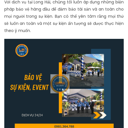
Với dịch vụ tại Long Hải, chúng tôi luôn áp dụng những biện
pháp bảo vệ hàng đầu để đảm bảo tài sản và an toàn cho
mọi người trong sự kiện. Bạn có thể yên tâm rằng mọi thứ
sẽ luôn an toàn và một sự kiện ấn tượng sẽ được thực hiện
theo ý muốn.