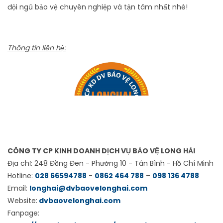
đội ngũ bảo vệ chuyên nghiệp và tận tâm nhất nhé!
Thông tin liên hệ:
CÔNG TY CP KINH DOANH DỊCH VỤ BẢO VỆ LONG HẢI
Địa chỉ: 248 Đồng Đen - Phường 10 - Tân Bình - Hồ Chí Minh
Hotline:
028 66594788
-
0862 464 788
–
098 136 4788
Email:
longhai@dvbaovelonghai.com
Website:
dvbaovelonghai.com
Fanpage: