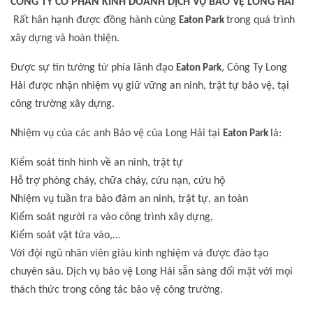
CÔNG TY CỔ PHẦN KINH DOANH DỊCH VỤ BẢO VỆ LONG HẢI
Rất hân hạnh được đồng hành cùng
trong quá trình
Eaton Park
xây dựng và hoàn thiện.
Được sự tin tưởng từ phía lãnh đạo
, Công Ty Long
Eaton Park
Hải được nhận nhiệm vụ giữ vững an ninh, trật tự bảo vệ, tại
công trường xây dựng.
Nhiệm vụ của các anh Bảo vệ của Long Hải tại
là:
Eaton Park
Kiểm soát tình hình về an ninh, trật tự
Hỗ trợ phòng cháy, chữa cháy, cứu nạn, cứu hộ
Nhiệm vụ tuần tra bảo đảm an ninh, trật tự, an toàn
Kiểm soát người ra vào công trình xây dựng,
Kiểm soát vật tửa vào,…
Với đội ngũ nhân viên giàu kinh nghiệm và được đào tạo
chuyên sâu. Dịch vụ bảo vệ Long Hải sẵn sàng đối mặt với mọi
thách thức trong công tác bảo vệ công trường.