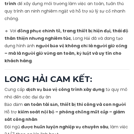
trình
để xây dựng môi trường làm việc an toàn, tuân thủ
quy trình an ninh nghiêm ngặt và hỗ trợ xử lý sự cố nhanh
chóng.
🔹 Với
đồng phục chỉnh tề, trang thiết bị hiện đại, thái độ
thân thiện nhưng nghiêm túc
, Long Hải đã và đang tạo
dựng hình ảnh
người bảo vệ không chỉ là người giữ cổng
– mà là người giữ vững an toàn, kỷ luật và uy tín cho
khách hàng
.
LONG HẢI CAM KẾT:
Cung cấp
dịch vụ bảo vệ công trình xây dựng
từ quy mô
nhỏ đến các đại dự án
Bảo đảm
an toàn tài sản, thiết bị thi công và con người
Hỗ trợ
kiểm soát nội bộ – phòng chống mất cắp – giám
sát công nhân
Đội ngũ
được huấn luyện nghiệp vụ chuyên sâu
, làm việc