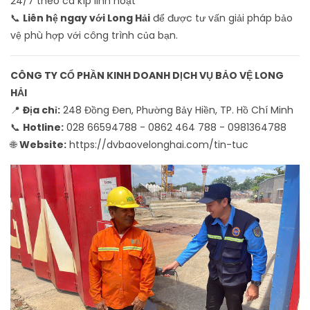
24/7 theo ca kíp linh hoạt
📞
Liên hệ ngay với Long Hải
để được tư vấn giải pháp bảo
vệ phù hợp với công trình của bạn.
CÔNG TY CỔ PHẦN KINH DOANH DỊCH VỤ BẢO VỆ LONG
HẢI
📍
Địa chỉ:
248 Đồng Đen, Phường Bảy Hiền, TP. Hồ Chí Minh
📞
Hotline:
028 66594788 - 0862 464 788
-
0981364788
🌐
Website:
https://dvbaovelonghai.com/tin-tuc