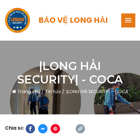
BẢO VỆ LONG HẢI
|LONG HẢI
SECURITY| - COCA
Trang chủ
Tin tức
|LONG HẢI SECURITY| - COCA
Chia sẻ: