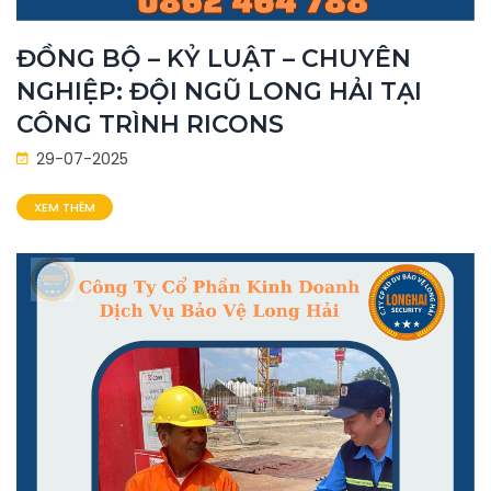
ĐỒNG BỘ – KỶ LUẬT – CHUYÊN
NGHIỆP: ĐỘI NGŨ LONG HẢI TẠI
CÔNG TRÌNH RICONS
29-07-2025
XEM THÊM