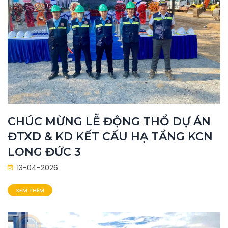
CHÚC MỪNG LỄ ĐỘNG THỔ DỰ ÁN
ĐTXD & KD KẾT CẤU HẠ TẦNG KCN
LONG ĐỨC 3
13-04-2026
XEM THÊM