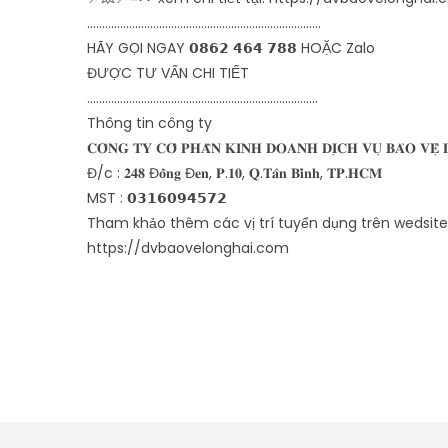
..............................................................................
HÃY GỌI NGAY 𝟬𝟴𝟲𝟮 𝟰𝟲𝟰 𝟳𝟴𝟴 HOẶC Zalo
ĐƯỢC TƯ VẤN CHI TIẾT
.............................................................................
Thông tin công ty
𝐂𝐎̂𝐍𝐆 𝐓𝐘 𝐂𝐎̂̉ 𝐏𝐇𝐀̂̀𝐍 𝐊𝐈𝐍𝐇 𝐃𝐎𝐀𝐍𝐇 𝐃𝐈̣𝐂𝐇 𝐕𝐔̣ 𝐁𝐀̉𝐎 𝐕𝐄̣̂ 
Đ/c : 𝟐𝟒𝟖 Đ𝐨̂̀𝐧𝐠 Đ𝐞𝐧, 𝐏.𝟏𝟎, 𝐐.𝐓𝐚̂𝐧 𝐁𝐢̀𝐧𝐡, 𝐓𝐏.𝐇𝐂𝐌
MST : 𝟬𝟯𝟭𝟲𝟬𝟵𝟰𝟱𝟳𝟮
Tham khảo thêm các vị trí tuyển dụng trên wedsite
https://dvbaovelonghai.com