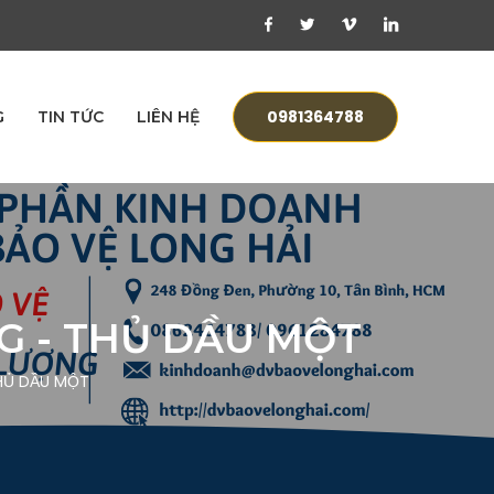
0981364788
G
TIN TỨC
LIÊN HỆ
G - THỦ DẦU MỘT
HỦ DẦU MỘT