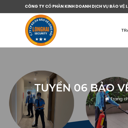
CÔNG TY CỔ PHẦN KINH DOANH DỊCH VỤ BẢO VỆ 
TR
TUYỂN 06 BẢO V
Trang c