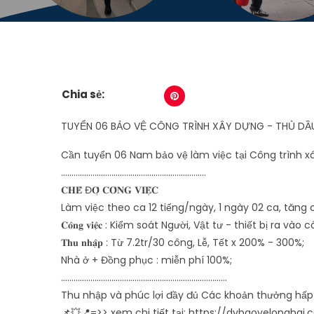
Chia sẻ:
TUYỂN 06 BẢO VỆ CÔNG TRÌNH XÂY DỰNG - THỦ DẦ
Cần tuyển 06 Nam bảo vệ làm việc tại Công trình xâ
.....................................................................
𝐂𝐇𝐄̂́ Đ𝐎̣̂ 𝐂𝐎̂𝐍𝐆 𝐕𝐈𝐄̣̂𝐂
Làm việc theo ca 12 tiếng/ngày, 1 ngày 02 ca, tăng 
𝐂𝐨̂𝐧𝐠 𝐯𝐢𝐞̣̂𝐜 : Kiểm soát Người, Vật tư - thiết bị ra 
𝐓𝐡𝐮 𝐧𝐡𝐚̣̂𝐩 : Từ 7.2tr/30 công, Lễ, Tết x 200% - 300%;
Nhà ở + Đồng phục : miễn phí 100%;
...............................................................................
Thu nhập và phúc lợi đầy đủ Các khoản thưởng hấp 
📌💥📍=>> xem chi tiết tại: https://dvbaovelonghai