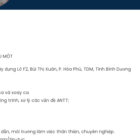
U MỘT
y dựng Lô F2, Bùi Thị Xuân, P. Hòa Phú, TDM, Tỉnh Bình Dương
ca và xoay ca.
vào công trình, xử lý các vấn đề ANTT;
dẫn, môi trường làm việc thân thiện, chuyên nghiệp.
.com/tin-tuc