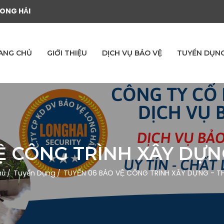
LONG HẢI
ANG CHỦ
GIỚI THIỆU
DỊCH VỤ BẢO VỆ
TUYỂN DỤN
Ệ CÔNG TRÌNH XÂY DỰN
hủ
Tuyển Dụng
TUYỂN 06 BẢO VỆ CÔNG TRÌNH XÂY DỰNG - T